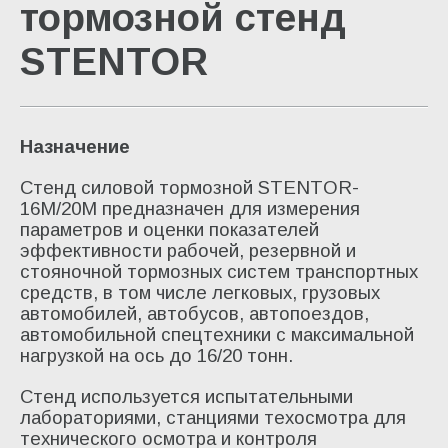
тормозной стенд
Стенд измерения параметров спидометров DI
STENTOR
Набор контроля давления в тормозных система
Стентор (новое)
Услуги механической обработки
Назначение
Оборудование для изготовления автомобильных
Стенд силовой тормозной STENTOR-
16М/20М предназначен для измерения
О компании
параметров и оценки показателей
эффективности рабочей, резервной и
Контакты
стояночной тормозных систем транспортных
средств, в том числе легковых, грузовых
Видео
автомобилей, автобусов, автопоездов,
автомобильной спецтехники с максимальной
нагрузкой на ось до 16/20 тонн.
Стенд используется испытательными
лабораториями, станциями техосмотра для
технического осмотра и контроля